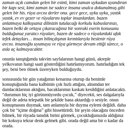
zaman açık camdan gelen bir esinti, kimi zaman uykudan uyandıran
bir kapı sesi, kimi zaman ise sadece insana usulca dokunulmuş gibi
gelen bir his. rüya avcısı derler ona. gece gece, uyku uyku, yastık
yastık, ev ev gezer ve rüyalarını toplar insanlardan. bazen
anlatmaya kalkışsanız dilinizin tutulacağı korkulu kabuslarınızı,
bazen belki de ortaya çıkaracağınız bir sonraki eserin konusunu
bulduğunuz yaratıcı rüyaları, bazen de sadece o rüyalardaki ufak
tefek detayları… insan bilinçdışının kırıntılarıyla beslenir rüya
avcısı. insanoğlu uyumaya ve rüya görmeye devam ettiği sürece, o
asla aç kalmayacaktır.
onunla tanıştığımda takvim sayfalarının hangi günü, akreple
yelkovanın hangi saati gösterdiğini hatırlamıyorum. hatırladığım tek
şey, beni ben ölmek üzereyken bulduğuydu.
sonrasında bir gün yatağımın kenarına oturup da benimle
konuştuğunda bana kalbimin çok hızlı attığını, alnımdan ter
damlacıklarının aktığını, bacaklarımın kaskatı kesildiğini anlatacaktı.
“durumun hiç iyi görünmüyordu çocuk,” diyecekti, ses dalgalarıyla
değil de adeta telepatik bir şekilde bana aktardığı o sesiyle. onun
konuşmasını duymak, tam anlamıyla bir duyma eylemi değildi. daha
çok bir “içime doğma” gibi hissettirirdi. bir şeyin olacağını önceden
bilmek, bir rüyada tanıdık birini görmek, çocukluğunuzda aldığınız
bir kokuya tekrar denk gelmek gibi. orada değil ama bir o kadar da
orada.