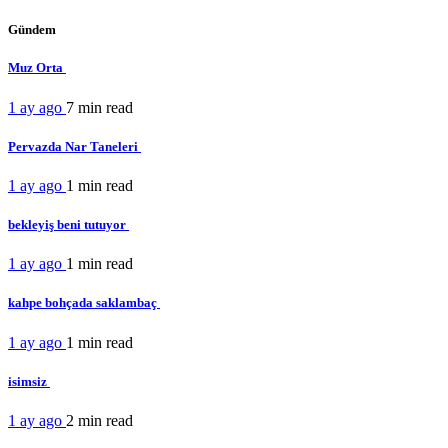
Gündem
Muz Orta
1 ay ago
7 min
read
Pervazda Nar Taneleri
1 ay ago
1 min
read
bekleyiş beni tutuyor
1 ay ago
1 min
read
kahpe bohçada saklambaç
1 ay ago
1 min
read
isimsiz
1 ay ago
2 min
read