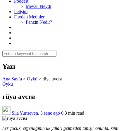
Podcast
Mevzu Neydi
İletişim
Faydalı Metinler
Fanzin Nedir?
Yazı
Ana Sayfa
>
Öykü
>
rüya avcısı
Öykü
rüya avcısı
Sıla Yurtseven
,
3 sene ago
0
3 min
read
her çocuk, ergenliğinin ilk yılları gelmeden tanışır onunla. kimi