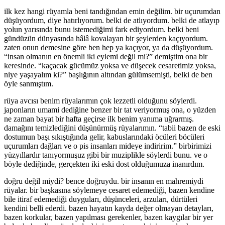
ilk kez hangi rüyamla beni tandığından emin değilim. bir uçurumdan
düşüyordum, diye hatırlıyorum. belki de atlıyordum. belki de atlayıp
yolun yarısında bunu istemediğimi fark ediyordum. belki beni
gündüzün dünyasında hâlâ kovalayan bir şeylerden kaçıyordum.
zaten onun demesine göre ben hep ya kaçıyor, ya da düşüyordum.
“insan olmanın en önemli iki eylemi değil mi?” demiştim ona bir
keresinde. “kaçacak gücümüz yoksa ve düşecek cesaretimiz yoksa,
niye yaşayalım ki?” başlığının altından gülümsemişti, belki de ben
öyle sanmıştım.
rüya avcısı benim rüyalarımın çok lezzetli olduğunu söylerdi.
japonların umami dediğine benzer bir tat veriyormuş ona, o yüzden
ne zaman bayat bir hafta geçirse ilk benim yanıma uğrarmış.
damağını temizlediğini düşünürmüş rüyalarımın. “tabii bazen de eski
dostumun başı sıkıştığında gelir, kabuslarındaki öcüleri böcüleri
uçurumları dağları ve o pis insanları mideye indiririm.” birbirimizi
yüzyıllardır tanıyormuşuz gibi bir muziplikle söylerdi bunu. ve o
böyle dediğinde, gerçekten iki eski dost olduğumuza inanırdım.
doğru değil miydi? bence doğruydu. bir insanın en mahremiydi
rüyalar. bir başkasına söylemeye cesaret edemediği, bazen kendine
bile itiraf edemediği duyguları, düşünceleri, arzuları, dürtüleri
kendini belli ederdi. bazen hayatın kayda değer olmayan detayları,
bazen korkular, bazen yapılması gerekenler, bazen kaygılar bir yer