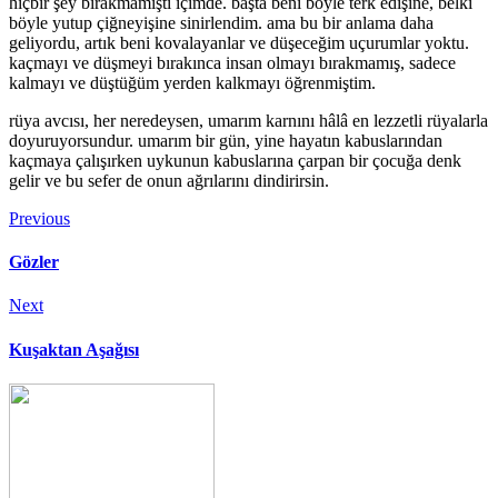
hiçbir şey bırakmamıştı içimde. başta beni böyle terk edişine, belki
böyle yutup çiğneyişine sinirlendim. ama bu bir anlama daha
geliyordu, artık beni kovalayanlar ve düşeceğim uçurumlar yoktu.
kaçmayı ve düşmeyi bırakınca insan olmayı bırakmamış, sadece
kalmayı ve düştüğüm yerden kalkmayı öğrenmiştim.
rüya avcısı, her neredeysen, umarım karnını hâlâ en lezzetli rüyalarla
doyuruyorsundur. umarım bir gün, yine hayatın kabuslarından
kaçmaya çalışırken uykunun kabuslarına çarpan bir çocuğa denk
gelir ve bu sefer de onun ağrılarını dindirirsin.
Previous
Gözler
Next
Kuşaktan Aşağısı