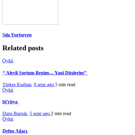
Sıla Yurtseven
Related posts
Öykü
‘’ Alevli Şortum Benim… Yani Düşlerim’’
Türkeş Kurban
,
9 sene ago
5 min
read
Öykü
bi’rüya
Duru Barışık
,
5 sene ago
2 min
read
Öykü
Defne Ağacı