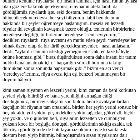
bulurdu kendine rüyalarda. bir insanı tanımak için nasıl ruhun aynası
olan gözlere bakmak gerekiyorsa, o aynanın öteki tarafı da
gördüğümüz rüyalardı işte. eski dostum, benim hakkımda
bilinebilecek neredeyse her şeyi biliyordu. tabii ben de onun
hakkında bir şeyler öğrenmeye başlamıştım. mesela en lezzetli
rüyalar iki sevgilinin kavuşmak üzere olduğu, tenlerinin birbirlerine
neredeyse değdiği, birbirlerine neredeyse “seni seviyorum,”
dedikleri rüyalardı. rüya avcısını en mutlu eden şeydi ‘neredeyse’ler.
olmak üzere olup da bir türlü gerçekleşmeyenler. “nasıl anlatsam,”
derdi, “aylardır canının istediği yemeğin en sıcak, en taze hâliyle
önüne konması gibi.” biraz düşündükten sonra daha insani bir tanım
buldu bana anlatmak için. “hapşırığın sürekli burnuna takılıp
durduktan sonra sonunda hapşırmak gibi.” bizim en acı verici
‘neredeyse’lerimiz, rüya avcısı için eşi benzeri bulunmayan bir
doyum hâliydi.
kimi zaman rüyamın en lezzetli yerini, kimi zaman da beni korkutan
şeyleri yiyip bitirdiği ve bana yarenliiğini armağan ettiği
dostluğumuz, bir mayıs akşamı son buldu. beni kovalayanlardan
kaçtığım bir rüyanın tam ortasında, birden her şeyin yerini sonsuz bir
boşluk aldı. yol yoktu, peşimdekiler yoktu, ağaçlar, gökyüzü, hiçbir
şey yoktu. ve o günden beri, rüyalarım lezzetten ve cümbüşten
yoksun koca bir boşluğa dönüştü. gördüklerimin sıklığı azaldı, tek
tük rüya gördüğümde de hatırlayamaz oldum. öyle ki sanki eski
dostum beni yiyip bitirmiş, bilinçdışımdan sızan rüyalarıma dair