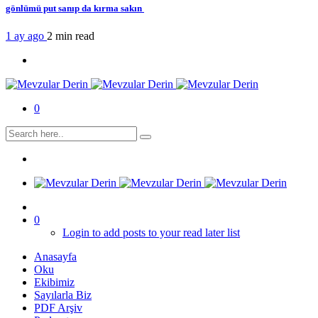
gönlümü put sanıp da kırma sakın
1 ay ago
2 min
read
0
0
Login to add posts to your read later list
Anasayfa
Oku
Ekibimiz
Sayılarla Biz
PDF Arşiv