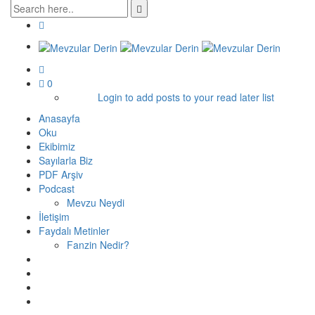
0
Login to add posts to your read later list
Anasayfa
Oku
Ekibimiz
Sayılarla Biz
PDF Arşiv
Podcast
Mevzu Neydi
İletişim
Faydalı Metinler
Fanzin Nedir?