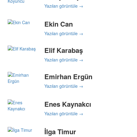
Yazıları görüntüle →
Ekin Can
Yazıları görüntüle →
Elif Karabaş
Yazıları görüntüle →
Emirhan Ergün
Yazıları görüntüle →
Enes Kaynakcı
Yazıları görüntüle →
İlga Timur