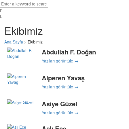
Ekibimiz
Ana Sayfa
>
Ekibimiz
Abdullah F. Doğan
Yazıları görüntüle →
Alperen Yavaş
Yazıları görüntüle →
Asiye Güzel
Yazıları görüntüle →
Aslı Ece