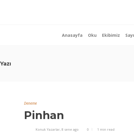
Anasayfa
Oku
Ekibimiz
Sayı
Yazı
Deneme
Pinhan
Konuk Yazarlar
,
8 sene ago
0
1 min
read