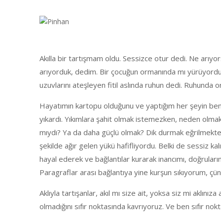
Akılla bir tartışmam oldu. Sessizce otur dedi. Ne arıyo
arıyorduk, dedim. Bir çocuğun ormanında mı yürüyorduk?
uzuvlarını ateşleyen fitil aslında ruhun dedi. Ruhun
Hayatımın kartopu olduğunu ve yaptığım her şeyin ben
yıkardı. Yıkımlara şahit olmak istemezken, neden olma
mıydı? Ya da daha güçlü olmak? Dik durmak eğrilmekten
şekilde ağır gelen yükü hafifliyordu. Belki de sessiz 
hayal ederek ve bağlantılar kurarak inancımı, doğrula
Paragraflar arası bağlantıya yine kurşun sıkıyorum, ç
Aklıyla tartışanlar, akıl mı size ait, yoksa siz mi aklın
olmadığını sıfır noktasında kavrıyoruz. Ve ben sıfır n