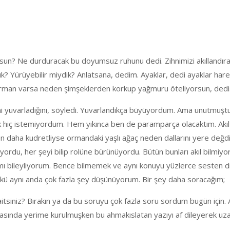
rsun? Ne durduracak bu doyumsuz ruhunu dedi. Zihnimizi akıllandırac
 Yürüyebilir miydik? Anlatsana, dedim. Ayaklar, dedi ayaklar hare
da orman varsa neden şimşeklerden korkup yağmuru öteliyorsun, ded
i yuvarladığını, söyledi. Yuvarlandıkça büyüyordum. Ama unutmuş
k hiç istemiyordum. Hem yıkınca ben de paramparça olacaktım. Akı
 daha kudretliyse ormandaki yaşlı ağaç neden dallarını yere değdir
kalıyordu, her şeyi bilip rolüne bürünüyordu. Bütün bunları akıl bi
rımı bileyliyorum. Bence bilmemek ve aynı konuyu yüzlerce sesten d
ünkü aynı anda çok fazla şey düşünüyorum. Bir şey daha soracağım;
ıza aitsiniz? Bırakın ya da bu soruyu çok fazla soru sordum bugün için
oktasında yerime kurulmuşken bu ahmakıslatan yazıyı af dileyerek uz