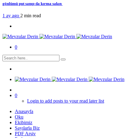
gönlümü put sanıp da kırma sakın
1 ay ago
2 min
read
0
0
Login to add posts to your read later list
Anasayfa
Oku
Ekibimiz
Sayılarla Biz
PDF Arşiv