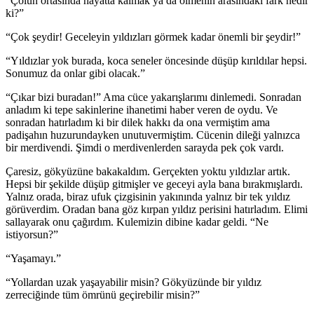
“Çölün ortasında hayatta kalmak ya da ölmenin arasındaki fark nedir
ki?”
“Çok şeydir! Geceleyin yıldızları görmek kadar önemli bir şeydir!”
“Yıldızlar yok burada, koca seneler öncesinde düşüp kırıldılar hepsi.
Sonumuz da onlar gibi olacak.”
“Çıkar bizi buradan!” Ama cüce yakarışlarımı dinlemedi. Sonradan
anladım ki tepe sakinlerine ihanetimi haber veren de oydu. Ve
sonradan hatırladım ki bir dilek hakkı da ona vermiştim ama
padişahın huzurundayken unutuvermiştim. Cücenin dileği yalnızca
bir merdivendi. Şimdi o merdivenlerden sarayda pek çok vardı.
Çaresiz, gökyüzüne bakakaldım. Gerçekten yoktu yıldızlar artık.
Hepsi bir şekilde düşüp gitmişler ve geceyi ayla bana bırakmışlardı.
Yalnız orada, biraz ufuk çizgisinin yakınında yalnız bir tek yıldız
görüverdim. Oradan bana göz kırpan yıldız perisini hatırladım. Elimi
sallayarak onu çağırdım. Kulemizin dibine kadar geldi. “Ne
istiyorsun?”
“Yaşamayı.”
“Yollardan uzak yaşayabilir misin? Gökyüzünde bir yıldız
zerreciğinde tüm ömrünü geçirebilir misin?”