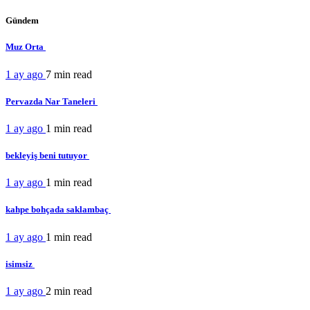
Gündem
Muz Orta
1 ay ago
7 min
read
Pervazda Nar Taneleri
1 ay ago
1 min
read
bekleyiş beni tutuyor
1 ay ago
1 min
read
kahpe bohçada saklambaç
1 ay ago
1 min
read
isimsiz
1 ay ago
2 min
read