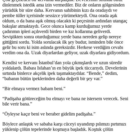
dinlenmek istedik ama izin vermediler. Biz de onların gölgesinden
yürüdük bir süre daha. Kervanın sahibinin kızı da oradaydı ve
pembe tüller içerisinde sessizce yürümekteydi. Ona orada aşık
oldum, o da bana aşık olmuş olacaktı ki peçesinin ardından utangaç
bakışlar atmaktaydı. Gece olunca kamp kurduğumuz yerde
çadırımın ipleri açılıverdi birden ve kız kollarıma geliverdi.
Seviştikten sonra oturduğumuz yerde bana nereden gelip nereye
gittiğimi sordu. Yolda sorulacak ilk şey budur, isminden bile önce
gelir bu soru ki isim aslında gereksizdir. Herkese verdiğim cevabı
verdim ona da. Uzak diyarlardan geliyor, uzak diyarlara gidiyordum.
Kendisi ve kervanı İstanbul’dan yola çıkmışlardı ve uzun süredir
yoldalardı. Babası Isfahan’ın en büyük ipek tüccarıydı. Develerinin
sırtında binlerce akçelik ipek taşımaktaydılar. “Bende,” dedim,
“babanın bütün ipeklerinden daha değerli bir şey var.”
“Bir elmaya vermez babam beni.”
“Padişaha götüreceğim bu elmayı ve bana ne istersem verecek. Seni
bile verir bana.”
“Öyleyse kaçır beni ve beraber gidelim padişaha.”
Böylece anlaştık ve sabaha karşı cüceyi uyandırıp pılımızı pırtımızı
yüklenip çölün tepelerinde koşmaya başladık. Koştuk çölün