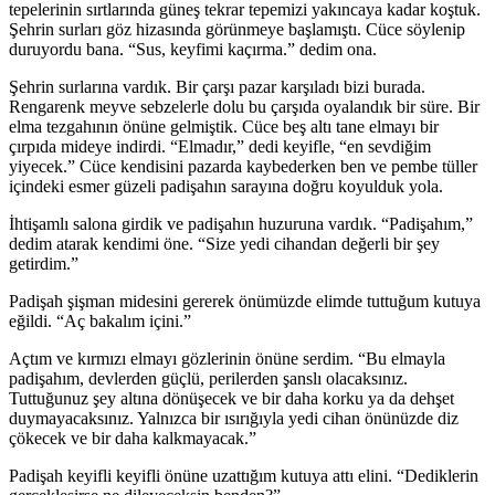
tepelerinin sırtlarında güneş tekrar tepemizi yakıncaya kadar koştuk.
Şehrin surları göz hizasında görünmeye başlamıştı. Cüce söylenip
duruyordu bana. “Sus, keyfimi kaçırma.” dedim ona.
Şehrin surlarına vardık. Bir çarşı pazar karşıladı bizi burada.
Rengarenk meyve sebzelerle dolu bu çarşıda oyalandık bir süre. Bir
elma tezgahının önüne gelmiştik. Cüce beş altı tane elmayı bir
çırpıda mideye indirdi. “Elmadır,” dedi keyifle, “en sevdiğim
yiyecek.” Cüce kendisini pazarda kaybederken ben ve pembe tüller
içindeki esmer güzeli padişahın sarayına doğru koyulduk yola.
İhtişamlı salona girdik ve padişahın huzuruna vardık. “Padişahım,”
dedim atarak kendimi öne. “Size yedi cihandan değerli bir şey
getirdim.”
Padişah şişman midesini gererek önümüzde elimde tuttuğum kutuya
eğildi. “Aç bakalım içini.”
Açtım ve kırmızı elmayı gözlerinin önüne serdim. “Bu elmayla
padişahım, devlerden güçlü, perilerden şanslı olacaksınız.
Tuttuğunuz şey altına dönüşecek ve bir daha korku ya da dehşet
duymayacaksınız. Yalnızca bir ısırığıyla yedi cihan önünüzde diz
çökecek ve bir daha kalkmayacak.”
Padişah keyifli keyifli önüne uzattığım kutuya attı elini. “Dediklerin