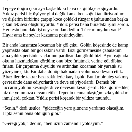
Tepeye doğru çıkmaya başladık ki hava da gittikçe soğuyordu.
Yıldız perisi hiç üşüyor gibi değildi ama ben soğuktan titriyordum
ve dişlerim birbirine çarpıp koca çöldeki rüzgar uğultusundan başka
çıkan tek sesi oluşturuyordu. Yıldız perisi bana buradaki işimi sordu.
Herkesin buradaki işi neyse ondan dedim. Tüccar mıydım yani?
Hayır ama bir şeyler kazanma peşindeydim.
Bir anda karşımıza kocaman bir göl çıktı. Gölün köşesinde de kamp
yapmakta olan bir göl sakini vardı. Bizi görmemesine çabaladım
ama yıldız perisinin saçlarının parıltısından gördü bizi. Ayın ışığında
okunu hazırladığını gördüm; onu bize fırlatmak yerine göl dibine
fırlattı. Bir çırpınma duyuldu ve ardından kocaman bir yaratık su
yüzeyine çıktı. Bir daha dönüp bakmadan yolumuza devam ettik.
Biraz ileride tekrar bazı sakinlerle karşılaştık. Bunlar bir ateş yakmış
çevresinde dans ediyorlardı ve deve eti yiyorlardı. Demek bir
tüccarın yolunu kesmişlerdi ve devesini kesmişlerdi. Bizi görmediler,
biz de yolumuza devam ettik. Tepenin ucuna ulaştığımızda yıldızlar
inmişlerdi çoktan. Yıldız perisi koşarak bir yıldıza tutundu.
“Senin,” dedi usulca, “gideceğin yere gitmene yardımcı olacağım.
Tıpkı senin bana olduğun gibi.”
“Gereği yok,” dedim, “ben uzun zamandır yoldayım.”