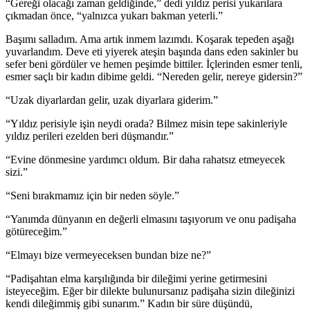
“Gereği olacağı zaman geldiğinde,” dedi yıldız perisi yukarılara
çıkmadan önce, “yalnızca yukarı bakman yeterli.”
Başımı salladım. Ama artık inmem lazımdı. Koşarak tepeden aşağı
yuvarlandım. Deve eti yiyerek ateşin başında dans eden sakinler bu
sefer beni gördüler ve hemen peşimde bittiler. İçlerinden esmer tenli,
esmer saçlı bir kadın dibime geldi. “Nereden gelir, nereye gidersin?”
“Uzak diyarlardan gelir, uzak diyarlara giderim.”
“Yıldız perisiyle işin neydi orada? Bilmez misin tepe sakinleriyle
yıldız perileri ezelden beri düşmandır.”
“Evine dönmesine yardımcı oldum. Bir daha rahatsız etmeyecek
sizi.”
“Seni bırakmamız için bir neden söyle.”
“Yanımda dünyanın en değerli elmasını taşıyorum ve onu padişaha
götüreceğim.”
“Elmayı bize vermeyeceksen bundan bize ne?”
“Padişahtan elma karşılığında bir dileğimi yerine getirmesini
isteyeceğim. Eğer bir dilekte bulunursanız padişaha sizin dileğinizi
kendi dileğimmiş gibi sunarım.” Kadın bir süre düşündü,