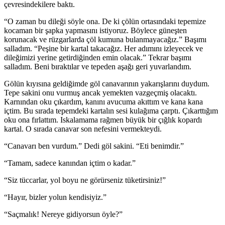
çevresindekilere baktı.
“O zaman bu dileği söyle ona. De ki çölün ortasındaki tepemize
kocaman bir şapka yapmasını istiyoruz. Böylece güneşten
korunacak ve rüzgarlarda çöl kumuna bulanmayacağız.” Başımı
salladım. “Peşine bir kartal takacağız. Her adımını izleyecek ve
dileğimizi yerine getirdiğinden emin olacak.” Tekrar başımı
salladım. Beni bıraktılar ve tepeden aşağı geri yuvarlandım.
Gölün kıyısına geldiğimde göl canavarının yakarışlarını duydum.
Tepe sakini onu vurmuş ancak yemekten vazgeçmiş olacaktı.
Karnından oku çıkardım, kanını avucuma akıttım ve kana kana
içtim. Bu sırada tepemdeki kartalın sesi kulağıma çarptı. Çıkarttığım
oku ona fırlattım. Iskalamama rağmen büyük bir çığlık kopardı
kartal. O sırada canavar son nefesini vermekteydi.
“Canavarı ben vurdum.” Dedi göl sakini. “Eti benimdir.”
“Tamam, sadece kanından içtim o kadar.”
“Siz tüccarlar, yol boyu ne görürseniz tüketirsiniz!”
“Hayır, bizler yolun kendisiyiz.”
“Saçmalık! Nereye gidiyorsun öyle?”