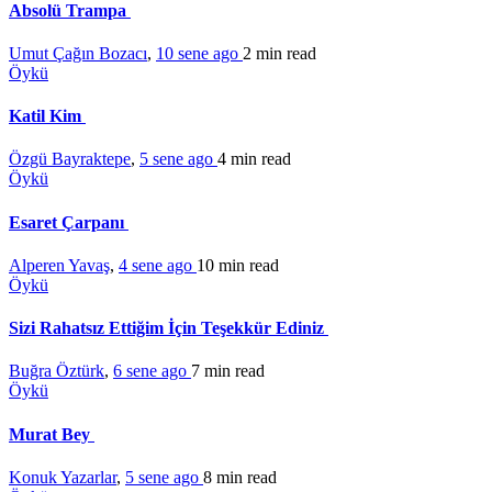
Absolü Trampa
Umut Çağın Bozacı
,
10 sene ago
2 min
read
Öykü
Katil Kim
Özgü Bayraktepe
,
5 sene ago
4 min
read
Öykü
Esaret Çarpanı
Alperen Yavaş
,
4 sene ago
10 min
read
Öykü
Sizi Rahatsız Ettiğim İçin Teşekkür Ediniz
Buğra Öztürk
,
6 sene ago
7 min
read
Öykü
Murat Bey
Konuk Yazarlar
,
5 sene ago
8 min
read