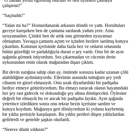
“O zaman yerini öğrenmiş olursun ve ben uyurken çalmaya
çalışırsın!”
“Saçmalık!”
“Yalan mı ha?” Homurdanarak arkasını döndü ve yattı. Horultuları
geceye karışırken ben de çantama sarılarak yattım yere. Ama
uyuyamadım. Çünkü ben de artık onu görmeden uyuyamaz
olmuştum. Yavaşça çantamı açtım ve içinden bezlere sarılmış kutuyu
çıkardım. Kutunun içerisinde daha fazla bez ve onların ortasında
bütün güzelliği ve parlaklığıyla duran o şey vardı. Onu bir de ayın
ışığında görmek istiyordum. Ses çıkarmadan ve cücenin derin
uykusundan emin olarak mağaradan dışarı çıktım.
Bir devin ısırığına sahip olan ay, önümde sonsuza kadar uzanan çölü
alabildiğine aydınlatıyordu. Ellerimin arasında tuttuğum şey yedi
cihanın en güzel elmasıydı. Onu uzak diyarlardaki bir padişaha
hediye etmeye götürüyordum. Bu elmayı ısıracak olanın hayatındaki
her şey rast gidecek ve dokunduğu şey altına dönüşecekti. Öylesine
değerli bir elmaydı bu ve ancak bir padişaha layıktı. Ayın ışığında
yeterince izledikten sonra onu tekrar bezin içerisine sardım ve
kutuya koydum. Mağaraya geri dönüyordum ki yolunu kaybetmiş
bir yıldız perisiyle karşılaştım. Bu yıldız perileri düşen yıldızlardan
gelirlerdi ve genelde şaşkın olurlardı.
“Nereye düştü yıldızın?”