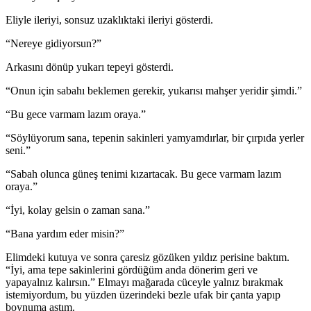
Eliyle ileriyi, sonsuz uzaklıktaki ileriyi gösterdi.
“Nereye gidiyorsun?”
Arkasını dönüp yukarı tepeyi gösterdi.
“Onun için sabahı beklemen gerekir, yukarısı mahşer yeridir şimdi.”
“Bu gece varmam lazım oraya.”
“Söylüyorum sana, tepenin sakinleri yamyamdırlar, bir çırpıda yerler
seni.”
“Sabah olunca güneş tenimi kızartacak. Bu gece varmam lazım
oraya.”
“İyi, kolay gelsin o zaman sana.”
“Bana yardım eder misin?”
Elimdeki kutuya ve sonra çaresiz gözüken yıldız perisine baktım.
“İyi, ama tepe sakinlerini gördüğüm anda dönerim geri ve
yapayalnız kalırsın.” Elmayı mağarada cüceyle yalnız bırakmak
istemiyordum, bu yüzden üzerindeki bezle ufak bir çanta yapıp
boynuma astım.