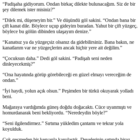
“Padişaha gidiyorum. Ondan birkaç dilekte bulunacağım. Siz de bir
şey dilemek ister misiniz?”
“Dilek mi, düşeneyim bir.” Ve düşündü göl sakini. “Ondan bana bir
çift kanat dile. Böylece uçup gideyim buradan. Yahut bir çift yüzgeç,
böylece bu gölün dibinden ulaşayım denize.”
“Kanatsız ya da yüzgeçsiz olsanız da gidebilirsiniz. Bana bakın, ne
kanatlarım var ne yüzgeçlerim ancak hiçbir yere ait değilim.”
“Çocuksun daha.” Dedi göl sakini. “Padişah seni neden
dinleyecekmiş?”
“Ona hayatında görüp görebileceği en güzel elmayı vereceğim de
ondan.”
“İyi haydi, yolun açık olsun.” Peşimden bir türkü okuyarak yolladı
beni.
Mağaraya vardığımda güneş doğdu doğacaktı. Cüce uyanmıştı ve
homurdanarak beni bekliyordu. “Neredeydin böyle?”
“Seni ilgilendirmez.” Sırtıma yükledim çantamı ve tekrar yola
koyulduk.
Çok geçmeden bir kervanla karşılaştık. Develerinin sırtında biraz