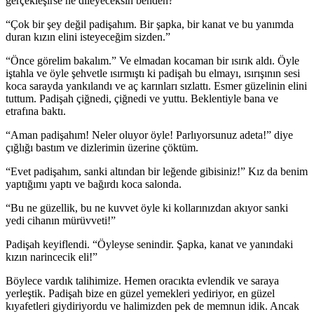
gerçekleşirse ne dileyeceksin benden?”
“Çok bir şey değil padişahım. Bir şapka, bir kanat ve bu yanımda
duran kızın elini isteyeceğim sizden.”
“Önce görelim bakalım.” Ve elmadan kocaman bir ısırık aldı. Öyle
iştahla ve öyle şehvetle ısırmıştı ki padişah bu elmayı, ısırışının sesi
koca sarayda yankılandı ve aç karınları sızlattı. Esmer güzelinin elini
tuttum. Padişah çiğnedi, çiğnedi ve yuttu. Beklentiyle bana ve
etrafına baktı.
“Aman padişahım! Neler oluyor öyle! Parlıyorsunuz adeta!” diye
çığlığı bastım ve dizlerimin üzerine çöktüm.
“Evet padişahım, sanki altından bir leğende gibisiniz!” Kız da benim
yaptığımı yaptı ve bağırdı koca salonda.
“Bu ne güzellik, bu ne kuvvet öyle ki kollarınızdan akıyor sanki
yedi cihanın mürüvveti!”
Padişah keyiflendi. “Öyleyse senindir. Şapka, kanat ve yanındaki
kızın narincecik eli!”
Böylece vardık talihimize. Hemen oracıkta evlendik ve saraya
yerleştik. Padişah bize en güzel yemekleri yediriyor, en güzel
kıyafetleri giydiriyordu ve halimizden pek de memnun idik. Ancak