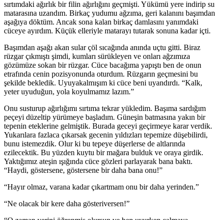
sırtımdaki ağırlık bir filin ağırlığını geçmişti. Yükümü yere indirip su
matarasına uzandım. Birkaç yudumu ağzıma, geri kalanını başımdan
aşağıya döktüm. Ancak sona kalan birkaç damlasını yanımdaki
cüceye ayırdım. Küçük elleriyle matarayı tutarak sonuna kadar içti.
Başımdan aşağı akan sular çöl sıcağında anında uçtu gitti. Biraz
rüzgar çıkmıştı şimdi, kumları sürükleyen ve onları ağzımıza
gözümüze sokan bir rüzgar. Cüce bacağıma yapıştı ben de onun
etrafında cenin pozisyonunda oturdum. Rüzgarın geçmesini bu
şekilde bekledik. Uyuyakalmışım ki cüce beni uyandırdı. “Kalk,
yeter uyuduğun, yola koyulmamız lazım.”
Onu susturup ağırlığımı sırtıma tekrar yükledim. Başıma sardığım
peçeyi düzeltip yürümeye başladım. Güneşin batmasına yakın bir
tepenin eteklerine gelmiştik. Burada geceyi geçirmeye karar verdik.
Yukarılara fazlaca çıkarsak gecenin yıldızları tepemize düşebilirdi,
bunu istemezdik. Olur ki bu tepeye düşerlerse de altlarında
ezilecektik. Bu yüzden kuytu bir mağara bulduk ve oraya girdik.
Yaktığımız ateşin ışığında cüce gözleri parlayarak bana baktı.
“Haydi, göstersene, göstersene bir daha bana onu!”
“Hayır olmaz, varana kadar çıkartmam onu bir daha yerinden.”
“Ne olacak bir kere daha gösteriversen!”