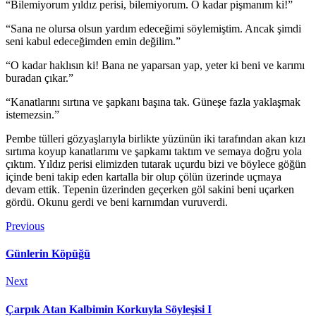
“Bilemiyorum yıldız perisi, bilemiyorum. O kadar pişmanım ki!”
“Sana ne olursa olsun yardım edeceğimi söylemiştim. Ancak şimdi
seni kabul edeceğimden emin değilim.”
“O kadar haklısın ki! Bana ne yaparsan yap, yeter ki beni ve karımı
buradan çıkar.”
“Kanatlarını sırtına ve şapkanı başına tak. Güneşe fazla yaklaşmak
istemezsin.”
Pembe tülleri gözyaşlarıyla birlikte yüzünün iki tarafından akan kızı
sırtıma koyup kanatlarımı ve şapkamı taktım ve semaya doğru yola
çıktım. Yıldız perisi elimizden tutarak uçurdu bizi ve böylece göğün
içinde beni takip eden kartalla bir olup çölün üzerinde uçmaya
devam ettik. Tepenin üzerinden geçerken göl sakini beni uçarken
gördü. Okunu gerdi ve beni karnımdan vuruverdi.
Previous
Günlerin Köpüğü
Next
Çarpık Atan Kalbimin Korkuyla Söyleşisi I