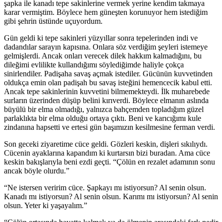
şapka ile kanadı tepe sakinlerine vermek yerine kendim takmaya
karar vermiştim. Böylece hem güneşten korunuyor hem istediğim
gibi şehrin üstünde uçuyordum.
Gün geldi ki tepe sakinleri yüzyıllar sonra tepelerinden indi ve
dadandılar sarayın kapısına. Onlara söz verdiğim şeyleri istemeye
gelmişlerdi. Ancak onları verecek dilek hakkım kalmadığını, bu
dileğimi evlilikte kullandığımı söylediğimde haliyle çokça
sinirlendiler. Padişaha savaş açmak istediler. Gücünün kuvvetinden
oldukça emin olan padişah bu savaş isteğini hemencecik kabul etti.
Ancak tepe sakinlerinin kuvvetini bilmemekteydi. İlk muharebede
surların üzerinden düşüp belini kırıverdi. Böylece elmanın aslında
büyülü bir elma olmadığı, yalnızca bahçemden topladığım güzel
parlaklıkta bir elma olduğu ortaya çıktı. Beni ve karıcığımı kule
zindanına hapsetti ve ertesi gün başımızın kesilmesine ferman verdi.
Son geceki ziyaretime cüce geldi. Gözleri keskin, dişleri sıkılıydı.
Cücenin ayaklarına kapandım ki kurtarsın bizi buradan. Ama cüce
keskin bakışlarıyla beni ezdi geçti. “Çölün en rezalet adamının sonu
ancak böyle olurdu.”
“Ne istersen veririm cüce. Şapkayı mı istiyorsun? Al senin olsun.
Kanadı mı istiyorsun? Al senin olsun. Karımı mı istiyorsun? Al senin
olsun. Yeter ki yaşayalım.”