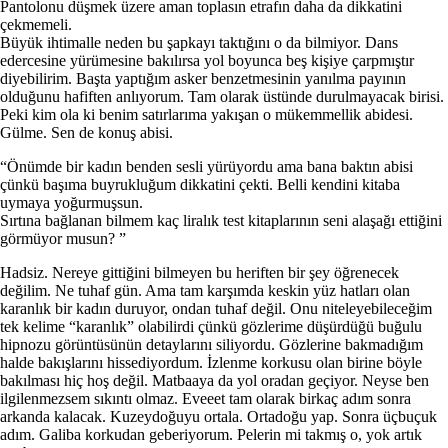
Pantolonu düşmek üzere aman toplasın etrafın daha da dikkatini
çekmemeli.
Büyük ihtimalle neden bu şapkayı taktığını o da bilmiyor. Dans
edercesine yürümesine bakılırsa yol boyunca beş kişiye çarpmıştır
diyebilirim. Başta yaptığım asker benzetmesinin yanılma payının
olduğunu hafiften anlıyorum. Tam olarak üstünde durulmayacak birisi.
Peki kim ola ki benim satırlarıma yakışan o mükemmellik abidesi.
Gülme. Sen de konuş abisi.
“Önümde bir kadın benden sesli yürüyordu ama bana baktın abisi
çünkü başıma buyrukluğum dikkatini çekti. Belli kendini kitaba
uymaya yoğurmuşsun.
Sırtına bağlanan bilmem kaç liralık test kitaplarının seni alaşağı ettiğini
görmüyor musun? ”
Hadsiz. Nereye gittiğini bilmeyen bu heriften bir şey öğrenecek
değilim. Ne tuhaf gün. Ama tam karşımda keskin yüz hatları olan
karanlık bir kadın duruyor, ondan tuhaf değil. Onu niteleyebileceğim
tek kelime “karanlık” olabilirdi çünkü gözlerime düşürdüğü buğulu
hipnozu görüntüsünün detaylarını siliyordu. Gözlerine bakmadığım
halde bakışlarını hissediyordum. İzlenme korkusu olan birine böyle
bakılması hiç hoş değil. Matbaaya da yol oradan geçiyor. Neyse ben
ilgilenmezsem sıkıntı olmaz. Eveeet tam olarak birkaç adım sonra
arkanda kalacak. Kuzeydoğuyu ortala. Ortadoğu yap. Sonra üçbuçuk
adım. Galiba korkudan geberiyorum. Pelerin mi takmış o, yok artık