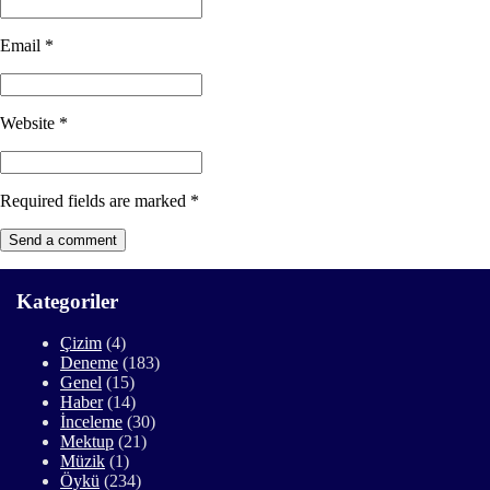
Email
*
Website
*
Required fields are marked
*
Kategoriler
Çizim
(4)
Deneme
(183)
Genel
(15)
Haber
(14)
İnceleme
(30)
Mektup
(21)
Müzik
(1)
Öykü
(234)