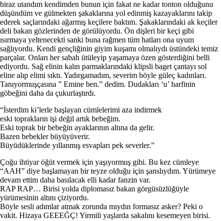
biraz utandım kendimden bunun için fakat ne kadar tonton olduğunu
düşündüm ve gülmekten şakaklarına yol edinmiş kazayaklarını takip
ederek saçlarındaki ağarmış keçilere baktım. Şakaklarındaki ak keçiler
deli bakan gözlerinden de görülüyordu. Ön dişleri bir keçi gibi
ısırmaya yeltenecekti sanki buna rağmen tüm hatları ona uyum
sağlıyordu. Kendi gençliğinin giyim kuşamı olmalıydı üstündeki temiz
parçalar. Onları her sabah ütüleyip yaşamaya özen gösterdiğini belli
ediyordu. Sağ elinin kalın parmaklarındaki klipsli baget çantayı sol
eline alıp elimi sıktı. Yadırgamadım, severim böyle güleç kadınları.
Tanıyormuşçasına ” Emine ben.” dedim. Dudakları ‘u’ harfinin
göbeğini daha da çukurlaştırdı.
“İsterdim ki’lerle başlayan cümlelerimi aza indirmek
eski toprakların işi değil artık bebeğim.
Eski toprak bir bebeğin ayaklarının altına da gelir.
Bazen bebekler büyüyüverir.
Büyüdüklerinde yıllanmış esvapları pek severler.”
Çoğu ihtiyar öğüt vermek için yaşıyormuş gibi. Bu kez cümleye
“AAH” diye başlamayan bir teyze olduğu için şanslıydım. Yürümeye
devam ettim daha basılacak elli kadar fanzin var.
RAP RAP… Birisi yolda diplomasız bakan görgüsüzlüğüyle
yürümesinin altını çiziyordu.
Böyle sesli adımlar atmak zorunda mıydın formasız asker? Peki o
vakit. Hizaya GEEEĞÇ! Yirmili yaşlarda sakalını kesemeyen birisi.