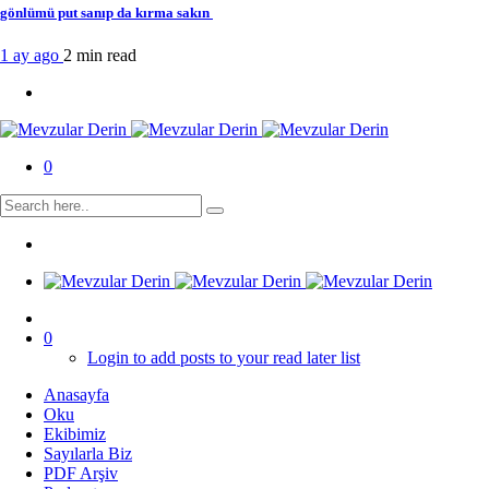
gönlümü put sanıp da kırma sakın
1 ay ago
2 min
read
0
0
Login to add posts to your read later list
Anasayfa
Oku
Ekibimiz
Sayılarla Biz
PDF Arşiv