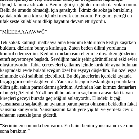
İlginçlik ummazdı zaten. Benim gibi şiir günler umudu da yoktu onun.
Belki de umudu olmadığı için şanslıydı. İkimiz de sokağa bırakılmış
çantalardık ama kimse içimizi merak etmiyordu. Programı gereği en
ufak seste kulaklarını dikip hayatını devam ettiriyordu.
“MİEEEAAAAWWĞ”
Tek sokak kalmıştı matbaaya ama kendimi kaldırımda kediyi kaşırken
buldum, dizlerim buraya kırılmıştı. Zaten beden dilimi yorulunca
kontrol edemezdim. Kedinin mırlamasını ellerimle duyarken gözlerim
etrafı seyretmeye başladı. Sevdiğim nadir şehir görüntülerini eski evler
oluşturuyordu. Tahta çerçeveleri çatlamış içinde kırık bir ayna bulunan
karşımdaki evde bulabileceğim özel bir eşyayı düşledim. Bu özel eşya
zihnimde eski sahibini çizebilirdi. Bu düşüncelerim içerdeki aynada
bıçağı görmemle dağılıverdi. Yansıma bıçağın keskinliğini parlatırken
ölüm gibi sakin parmaklarını gördüm. Ardından kan kırmızı damarları
olan gri gözlerini. Yüzü nemli bu adamın saçlarının arasındaki tavan
kireçleri geceyi burada geçirdiğini anlatıyordu. Elindeki bıçağı
yansımasına sapladığı an aynanın paramparça olmasını bekledim fakat
yansıma kanıyordu. Yansımasının katili yere yığıldı ve yerdeki ceviz
tahtanın susuzluğunu giderdi.
“Serimin en sonunda ben varım. En haini benim yansımamdı ve onu
sona bıraktım.”