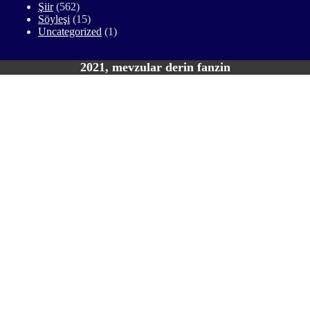
Şiir
(562)
Söyleşi
(15)
Uncategorized
(1)
2021, mevzular derin fanzin