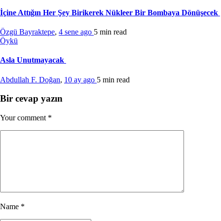
İçine Attığın Her Şey Birikerek Nükleer Bir Bombaya Dönüşecek
Özgü Bayraktepe
,
4 sene ago
5 min
read
Öykü
Asla Unutmayacak
Abdullah F. Doğan
,
10 ay ago
5 min
read
Bir cevap yazın
Your comment
*
Name
*