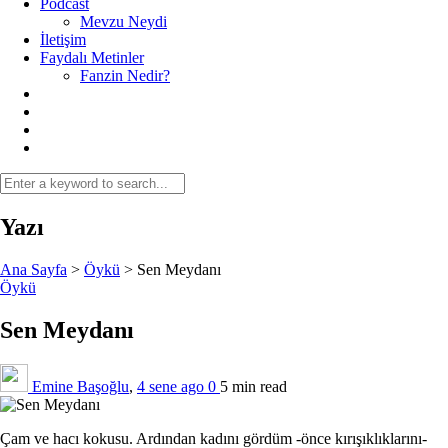
Podcast
Mevzu Neydi
İletişim
Faydalı Metinler
Fanzin Nedir?
Yazı
Ana Sayfa
>
Öykü
>
Sen Meydanı
Öykü
Sen Meydanı
Emine Başoğlu
,
4 sene ago
0
5 min
read
Çam ve hacı kokusu. Ardından kadını gördüm -önce kırışıklıklarını-