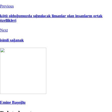
Previous
kötü olduğumuzda sığınılacak limanlar olan insanların ortak
özellikleri
Next
isimli sağanak
Emine Başoğlu