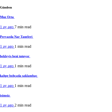
Gündem
Muz Orta
1 ay ago
7 min
read
Pervazda Nar Taneleri
1 ay ago
1 min
read
bekleyiş beni tutuyor
1 ay ago
1 min
read
kahpe bohçada saklambaç
1 ay ago
1 min
read
isimsiz
1 ay ago
2 min
read