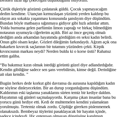
Benden fazla ilgi çekeceğini düşündüğünü biliyorum. ”
Çürük dişleriyle gözümü çınlatarak güldü. Çocuk yapmayacağım
dedim kendime. Utançtan kırmızılaşan yüzümü yerden kaldırıp bu
olayın ara sokakta yaşanması konusunda şanslıyım diye düşündüm.
Bundan böyle matbaaya sığınmaya gidiyor gibi hızlı adımlar attım.
Yolda burnuma gelen parfümün limon yaprağı ve birkaç bilmediğim
notasının uyumuyla ciğerlerim açıldı. Biri az önce geçmiş olmalı
dediğim anda arkamdan hayatımda gördüğüm en seksi kadın belirdi.
Onun gibi olsam keşke. Gözleri dileğimin farkındaydı. Ağzım açık ona
bakarken kıvırcık saçlarının bir tutamını yüzünden çekti. Kirpik
kıvırıcısının markası neydi? Nerden buldu ki o korse üstü? Rahatsız
ettim galiba.
“Bu bakımsız kızın olmak istediği görüntü güzel diye adlandırdığıdır.
Kendin gibiliğine sadece sen şans verebilirsin, kimse değil. Derinliğine
ait olan kendin. ”
Bugün herkes dede korkut gibi davransa da aurasına kapıldığım kadın
ne söylese dinleyecektim. Bir an durup yorgunluğumu düşündüm.
Kaldırımın eski taşlarına yanaklarını sürten temiz bir kediye daldım.
Hayatımın sığ günleri saçmalaşıyordu. Karşıma çıkan insanlar bana bu
yorucu günü hediye etti. Kedi de muhtemelen kendini yalamaktan
yorulmuştu. Tertemiz olmak zordu. Çöplüğe girerken pislenmemek
olanaksızdı. Bembeyaz tüylerini pasaklayacak bir hayatın içinde,
sadece içindeydi. Hiç enteresan olmayan döngüsüne kapılmıştı.