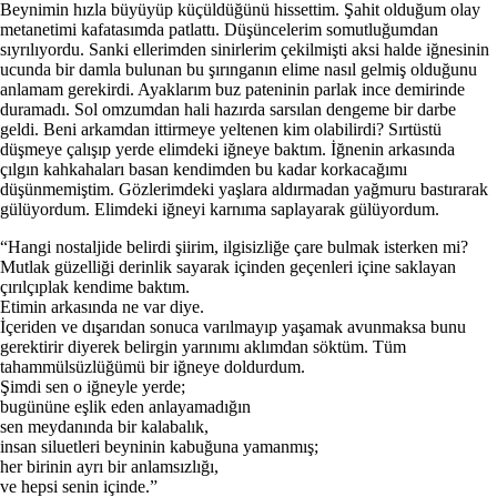
Beynimin hızla büyüyüp küçüldüğünü hissettim. Şahit olduğum olay
metanetimi kafatasımda patlattı. Düşüncelerim somutluğumdan
sıyrılıyordu. Sanki ellerimden sinirlerim çekilmişti aksi halde iğnesinin
ucunda bir damla bulunan bu şırınganın elime nasıl gelmiş olduğunu
anlamam gerekirdi. Ayaklarım buz pateninin parlak ince demirinde
duramadı. Sol omzumdan hali hazırda sarsılan dengeme bir darbe
geldi. Beni arkamdan ittirmeye yeltenen kim olabilirdi? Sırtüstü
düşmeye çalışıp yerde elimdeki iğneye baktım. İğnenin arkasında
çılgın kahkahaları basan kendimden bu kadar korkacağımı
düşünmemiştim. Gözlerimdeki yaşlara aldırmadan yağmuru bastırarak
gülüyordum. Elimdeki iğneyi karnıma saplayarak gülüyordum.
“Hangi nostaljide belirdi şiirim, ilgisizliğe çare bulmak isterken mi?
Mutlak güzelliği derinlik sayarak içinden geçenleri içine saklayan
çırılçıplak kendime baktım.
Etimin arkasında ne var diye.
İçeriden ve dışarıdan sonuca varılmayıp yaşamak avunmaksa bunu
gerektirir diyerek belirgin yarınımı aklımdan söktüm. Tüm
tahammülsüzlüğümü bir iğneye doldurdum.
Şimdi sen o iğneyle yerde;
bugününe eşlik eden anlayamadığın
sen meydanında bir kalabalık,
insan siluetleri beyninin kabuğuna yamanmış;
her birinin ayrı bir anlamsızlığı,
ve hepsi senin içinde.”