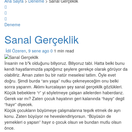
Ana Sayfa
>
Deneme
>
Sanal Gerçeklik
Deneme
Sanal Gerçeklik
İdil Özeren
,
9 sene ago
0
1 min
read
İnsanin ne b*k olduğunu biliyoruz. Biliyoruz tabi. Hatta belki bunu
kendi hayatlarımızda yaptığımız şeylere gerekçe olarak görüyor da
olabiliriz. Aman zaten bu bir natür meselesi tatlım. Öyle evet
doğru. Şimdi burda “anı yaşa” nutku çekmeyeceğim onu belki
sonra yaparım. Aklımı kurcalayan şey sanal gerçeklik gözlükleri.
Küçük bebeklere “r” yi söyletmeye çalışan ailelerden haberdarız.
Gerek var mı? Zaten çocuk hayatının geri kalanında “hayıy” degil
“hayır” diyecek.
Küçük çocukların büyümeye çalışmalarına teşvik etmek de ayrı
konu. Zaten büyüyor ne heveslendiriyorsun. “Büyüsün de
yemekleri o yapsın” hayır o çocuk olsun ve bundan mutlu olsun
önce.