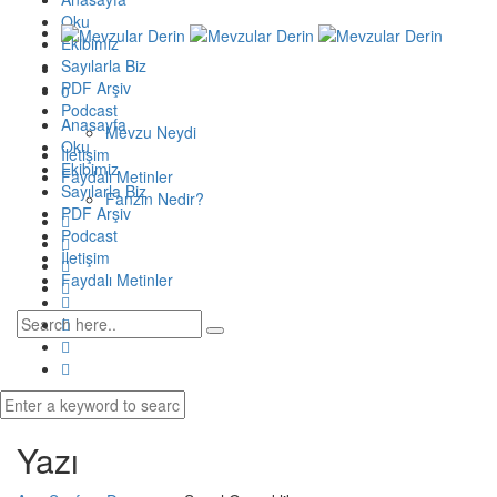
Oku
Ekibimiz
Sayılarla Biz
PDF Arşiv
0
Podcast
Anasayfa
Mevzu Neydi
Oku
İletişim
Ekibimiz
Faydalı Metinler
Sayılarla Biz
Fanzin Nedir?
PDF Arşiv
Podcast
İletişim
Faydalı Metinler
Yazı