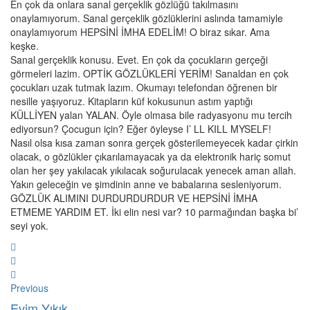
En çok da onlara sanal gerçeklik gözlüğü takılmasını
onaylamıyorum. Sanal gerçeklik gözlüklerini aslında tamamiyle
onaylamıyorum HEPSİNİ İMHA EDELİM! O biraz sıkar. Ama
keşke.
Sanal gerçeklik konusu. Evet. En çok da çocukların gerçeği
görmeleri lazim. OPTİK GÖZLÜKLERİ YERİM! Sanaldan en çok
çocukları uzak tutmak lazım. Okumayı telefondan öğrenen bir
nesille yaşıyoruz. Kitapların küf kokusunun astım yaptığı
KÜLLİYEN yalan YALAN. Öyle olmasa bile radyasyonu mu tercih
ediyorsun? Çocugun için? Eğer öyleyse I’ LL KILL MYSELF!
Nasıl olsa kısa zaman sonra gerçek gösterilemeyecek kadar çirkin
olacak, o gözlükler çıkarılamayacak ya da elektronik hariç somut
olan her şey yakılacak yıkılacak soğurulacak yenecek aman allah.
Yakın geleceğin ve şimdinin anne ve babalarına sesleniyorum.
GÖZLÜK ALIMINI DURDURDURDUR VE HEPSİNİ İMHA
ETMEME YARDIM ET. İki elin nesi var? 10 parmağından başka bi’
seyi yok.
Previous
Evim Yıkık