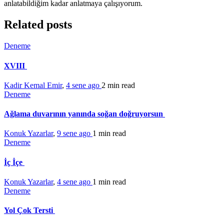
anlatabildiğim kadar anlatmaya çalışıyorum.
Related posts
Deneme
XVIII
Kadir Kemal Emir
,
4 sene ago
2 min
read
Deneme
Ağlama duvarının yanında soğan doğruyorsun
Konuk Yazarlar
,
9 sene ago
1 min
read
Deneme
İç İçe
Konuk Yazarlar
,
4 sene ago
1 min
read
Deneme
Yol Çok Tersti