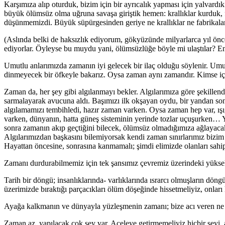
Karşımıza alıp oturduk, bizim için bir ayrıcalık yapması için yalvardık
büyük ölümsüz olma uğruna savaşa giriştik hemen: krallıklar kurduk, fa
düşünmemizdi. Büyük süpürgesinden geriye ne krallıklar ne fabrikalar k
(Aslında belki de haksızlık ediyorum, gökyüzünde milyarlarca yıl önce
ediyorlar. Öyleyse bu muydu yani, ölümsüzlüğe böyle mi ulaştılar? 
Umutlu anlarımızda zamanın iyi gelecek bir ilaç olduğu söylenir. Umut
dinmeyecek bir öfkeyle bakarız. Oysa zaman aynı zamandır. Kimse içi
Zaman da, her şey gibi algılanmayı bekler. Algılarımıza göre şekillend
sarmalayarak avucuna aldı. Başımızı ilk okşayan oydu, bir yandan son
algılamamızı tembihledi, hazır zaman varken. Oysa zaman hep var, ışığı
varken, dünyanın, hatta güneş sisteminin yerinde tozlar uçuşurken…
sonra zamanın akıp geçtiğini bilecek, ölümsüz olmadığımıza ağlayaca
Algılarımızdan başkasını bilemiyorsak kendi zaman sınırlarımız bizim 
Hayattan öncesine, sonrasına kanmamalı; şimdi elimizde olanları sahi
Zamanı durdurabilmemiz için tek şansımız çevremiz üzerindeki yüksek
Tarih bir döngü; insanlıklarında- varlıklarında ısrarcı olmuşların döng
üzerimizde bıraktığı parçacıkları ölüm döşeğinde hissetmeliyiz, onlar
Ayağa kalkmanın ve dünyayla yüzleşmenin zamanı; bize acı veren ne v
Zaman az, yapılacak çok şey var. Aceleye getirmemeliyiz hiçbir şeyi