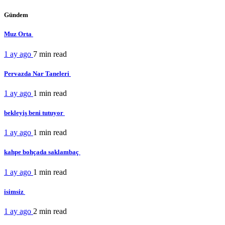
Gündem
Muz Orta
1 ay ago
7 min
read
Pervazda Nar Taneleri
1 ay ago
1 min
read
bekleyiş beni tutuyor
1 ay ago
1 min
read
kahpe bohçada saklambaç
1 ay ago
1 min
read
isimsiz
1 ay ago
2 min
read