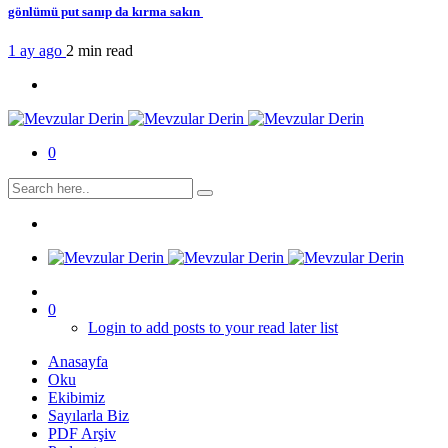
gönlümü put sanıp da kırma sakın
1 ay ago
2 min
read
0
0
Login to add posts to your read later list
Anasayfa
Oku
Ekibimiz
Sayılarla Biz
PDF Arşiv