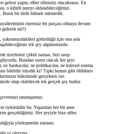
zden geleni yapın, elbet ölümsüz olacaksınız. En
, o kibirli tanrıyı aldatabileceğimizi
z. Bunu bir türlü bilmek istemedik.
 hayallerimizin önemsiz bir parçası olmaya devam
p giderek mi?)
, yakınımızdakileri götürdüğü için ona asla
abileceğimiz tek şey algılarımızdır.
izde üzerimize çöktü zaman, bizi sarıp
üşlüyordu. Bundan sonra olacak her şeyi
 ne bankacılar, ne politikacılar, ne küresel ısınma
 bilebilir miydik ki? Tıpkı bunun gibi öldükten
gılarımızın hükmünde gerçekten
var.
mizde olup olabilecek tek gerçek şey budur.
n çevremizi unutuşumuz.
arın öyküsüdür bu. Yaşanılan her bir anın
m gerçekliğimiz. Her şeyiyle bize aitler.
alığıyla yüzleşmenin zamanı.
ibi ve oluruna.