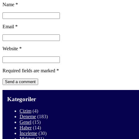
Name
*
Email
*
Website
*
Required fields are marked
*
Kategoriler
Çizim
(4)
Deneme
(183)
Genel
(15)
Haber
(14)
İnceleme
(30)
Mektup
(21)