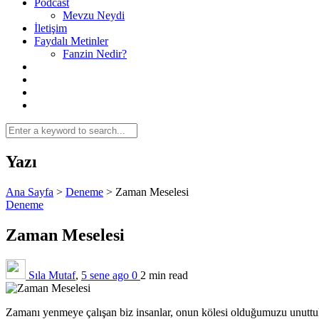
Podcast
Mevzu Neydi
İletişim
Faydalı Metinler
Fanzin Nedir?
Yazı
Ana Sayfa
>
Deneme
>
Zaman Meselesi
Deneme
Zaman Meselesi
Sıla Mutaf
,
5 sene ago
0
2 min
read
Zamanı yenmeye çalışan biz insanlar, onun kölesi olduğumuzu unuttuk