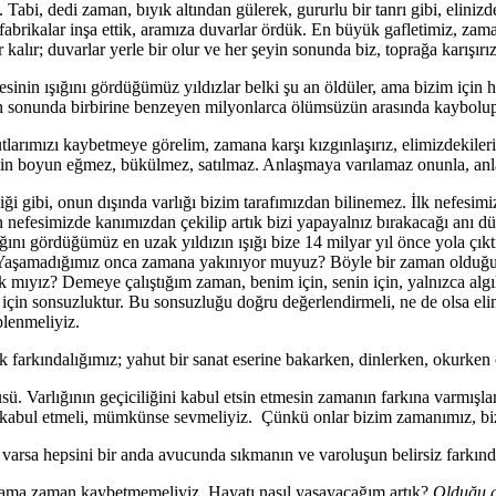
. Tabi, dedi zaman, bıyık altından gülerek, gururlu bir tanrı gibi, elini
brikalar inşa ettik, aramıza duvarlar ördük. En büyük gafletimiz, zamanı
alır; duvarlar yerle bir olur ve her şeyin sonunda biz, toprağa karışırı
sinin ışığını gördüğümüz yıldızlar belki şu an öldüler, ama bizim için
En sonunda birbirine benzeyen milyonlarca ölümsüzün arasında kaybolu
larımızı kaybetmeye görelim, zamana karşı kızgınlaşırız, elimizdekileri
n boyun eğmez, bükülmez, satılmaz. Anlaşmaya varılamaz onunla, anlaş
iği gibi, onun dışında varlığı bizim tarafımızdan bilinemez. İlk nefesim
 nefesimizde kanımızdan çekilip artık bizi yapayalnız bırakacağı anı d
nı gördüğümüz en uzak yıldızın ışığı bize 14 milyar yıl önce yola çıktı;
 Yaşamadığımız onca zamana yakınıyor muyuz? Böyle bir zaman olduğunu
k mıyız? Demeye çalıştığım zaman, benim için, senin için, yalnızca al
için sonsuzluktur. Bu sonsuzluğu doğru değerlendirmeli, ne de olsa eli
plenmeliyiz.
 farkındalığımız; yahut bir sanat eserine bakarken, dinlerken, okurke
üsü. Varlığının geçiciliğini kabul etsin etmesin zamanın farkına varmışl
ı kabul etmeli, mümkünse sevmeliyiz. Çünkü onlar bizim zamanımız, bizi
arsa hepsini bir anda avucunda sıkmanın ve varoluşun belirsiz farkınd
, ama zaman kaybetmemeliyiz. Hayatı nasıl yaşayacağım artık?
Olduğu g