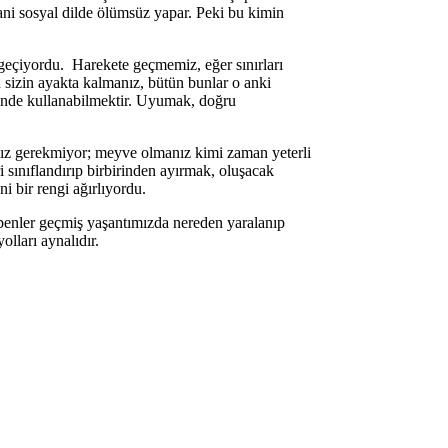
 yani sosyal dilde ölümsüz yapar. Peki bu kimin
 geçiyordu. Harekete geçmemiz, eğer sınırları
sizin ayakta kalmanız, bütün bunlar o anki
inde kullanabilmektir. Uyumak, doğru
nız gerekmiyor; meyve olmanız kimi zaman yeterli
 sınıflandırıp birbirinden ayırmak, oluşacak
i bir rengi ağırlıyordu.
enler geçmiş yaşantımızda nereden yaralanıp
olları aynalıdır.