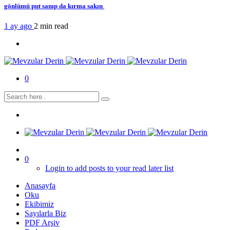
gönlümü put sanıp da kırma sakın
1 ay ago
2 min
read
0
0
Login to add posts to your read later list
Anasayfa
Oku
Ekibimiz
Sayılarla Biz
PDF Arşiv