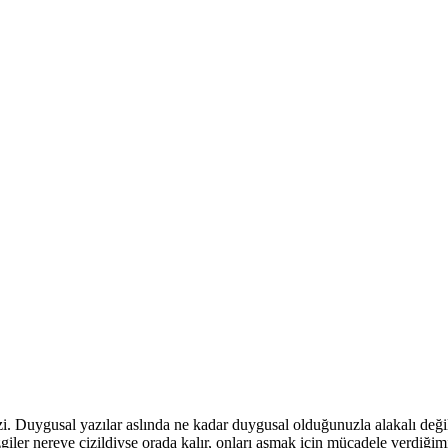
. Duygusal yazılar aslında ne kadar duygusal olduğunuzla alakalı değildi
iler nereye çizildiyse orada kalır, onları aşmak için mücadele verdiğim