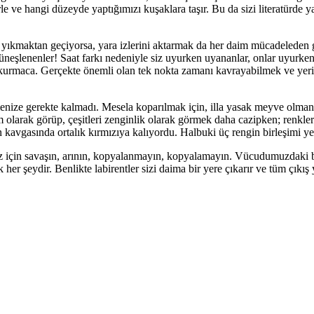
erle ve hangi düzeyde yaptığımızı kuşaklara taşır. Bu da sizi literatürde
pta yıkmaktan geçiyorsa, yara izlerini aktarmak da her daim mücadeleden
lenenler! Saat farkı nedeniyle siz uyurken uyananlar, onlar uyurken 
 kurmaca. Gerçekte önemli olan tek nokta zamanı kavrayabilmek ve yer
enize gerekte kalmadı. Mesela koparılmak için, illa yasak meyve olma
olarak görüp, çeşitleri zenginlik olarak görmek daha cazipken; renkleri
kavgasında ortalık kırmızıya kalıyordu. Halbuki üç rengin birleşimi yen
 için savaşın, arının, kopyalanmayın, kopyalamayın. Vücudumuzdaki b
k her şeydir. Benlikte labirentler sizi daima bir yere çıkarır ve tüm çıkış y