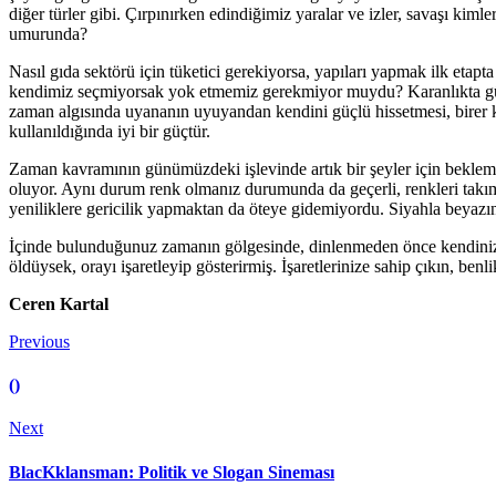
diğer türler gibi. Çırpınırken edindiğimiz yaralar ve izler, savaşı kiml
umurunda?
Nasıl gıda sektörü için tüketici gerekiyorsa, yapıları yapmak ilk eta
kendimiz seçmiyorsak yok etmemiz gerekmiyor muydu? Karanlıkta güneş
zaman algısında uyananın uyuyandan kendini güçlü hissetmesi, birer
kullanıldığında iyi bir güçtür.
Zaman kavramının günümüzdeki işlevinde artık bir şeyler için beklem
oluyor. Aynı durum renk olmanız durumunda da geçerli, renkleri takım 
yeniliklere gericilik yapmaktan da öteye gidemiyordu. Siyahla beyazın 
İçinde bulunduğunuz zamanın gölgesinde, dinlenmeden önce kendiniz
öldüysek, orayı işaretleyip gösterirmiş. İşaretlerinize sahip çıkın, benli
Ceren Kartal
Previous
()
Next
BlacKklansman: Politik ve Slogan Sineması