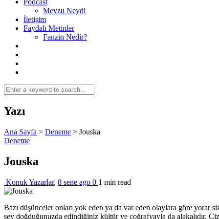
Podcast
Mevzu Neydi
İletişim
Faydalı Metinler
Fanzin Nedir?
Yazı
Ana Sayfa
>
Deneme
>
Jouska
Deneme
Jouska
Konuk Yazarlar
,
8 sene ago
0
1 min
read
Bazı düşünceler onları yok eden ya da var eden olaylara göre yorar sizi
şey doğduğunuzda edindiğiniz kültür ve coğrafyayla da alakalıdır. Çizg