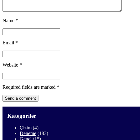
Name
*
Email
*
Website
*
Required fields are marked
*
Kategoriler
Çizim
(4)
Deneme
(183)
Genel
(15)