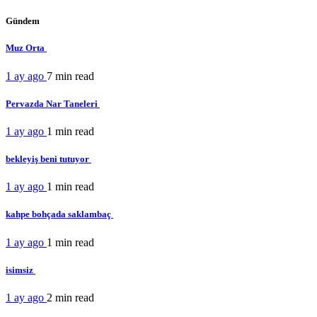
Gündem
Muz Orta
1 ay ago
7 min
read
Pervazda Nar Taneleri
1 ay ago
1 min
read
bekleyiş beni tutuyor
1 ay ago
1 min
read
kahpe bohçada saklambaç
1 ay ago
1 min
read
isimsiz
1 ay ago
2 min
read