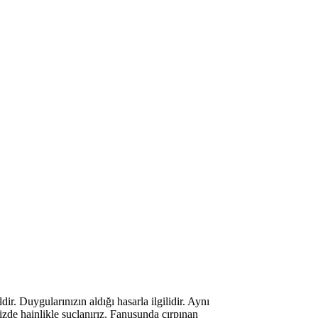
r. Duygularınızın aldığı hasarla ilgilidir. Aynı
izde hainlikle suçlanırız. Fanusunda çırpınan