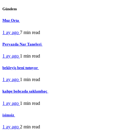
Gündem
Muz Orta
1 ay ago
7 min
read
Pervazda Nar Taneleri
1 ay ago
1 min
read
bekleyiş beni tutuyor
1 ay ago
1 min
read
kahpe bohçada saklambaç
1 ay ago
1 min
read
isimsiz
1 ay ago
2 min
read