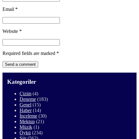
Email
*
Website
*
Required fields are marked
*
Kategoriler
Çizim
(4)
Deneme
(183)
Genel
(15)
Haber
(14)
İnceleme
(30)
Mektup
(21)
Müzik
(1)
Öykü
(234)
Şiir
(562)