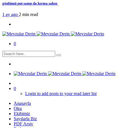
gönlümü put sanıp da kırma sakın
1 ay ago
2 min
read
0
0
Login to add posts to your read later list
Anasayfa
Oku
Ekibimiz
Sayılarla Biz
PDF Arşiv