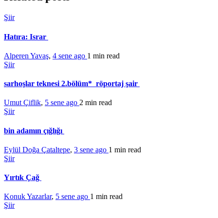
Şiir
Hatıra: Israr
Alperen Yavaş
,
4 sene ago
1 min
read
Şiir
sarhoşlar teknesi 2.bölüm* röportaj şair
Umut Çiflik
,
5 sene ago
2 min
read
Şiir
bin adamın çığlığı
Eylül Doğa Çataltepe
,
3 sene ago
1 min
read
Şiir
Yırtık Çağ
Konuk Yazarlar
,
5 sene ago
1 min
read
Şiir