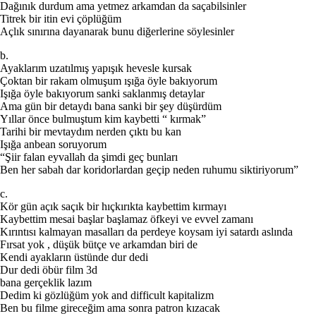
Dağınık durdum ama yetmez arkamdan da saçabilsinler
Titrek bir itin evi çöplüğüm
Açlık sınırına dayanarak bunu diğerlerine söylesinler
b.
Ayaklarım uzatılmış yapışık hevesle kursak
Çoktan bir rakam olmuşum ışığa öyle bakıyorum
Işığa öyle bakıyorum sanki saklanmış detaylar
Ama gün bir detaydı bana sanki bir şey düşürdüm
Yıllar önce bulmuştum kim kaybetti “ kırmak”
Tarihi bir mevtaydım nerden çıktı bu kan
Işığa anbean soruyorum
“Şiir falan eyvallah da şimdi geç bunları
Ben her sabah dar koridorlardan geçip neden ruhumu siktiriyorum”
c.
Kör gün açık saçık bir hıçkırıkta kaybettim kırmayı
Kaybettim mesai başlar başlamaz öfkeyi ve evvel zamanı
Kırıntısı kalmayan masalları da perdeye koysam iyi satardı aslında
Fırsat yok , düşük bütçe ve arkamdan biri de
Kendi ayakların üstünde dur dedi
Dur dedi öbür film 3d
bana gerçeklik lazım
Dedim ki gözlüğüm yok and difficult kapitalizm
Ben bu filme gireceğim ama sonra patron kızacak