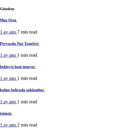
Gündem
Muz Orta
1 ay ago
7 min
read
Pervazda Nar Taneleri
1 ay ago
1 min
read
bekleyiş beni tutuyor
1 ay ago
1 min
read
kahpe bohçada saklambaç
1 ay ago
1 min
read
isimsiz
1 ay ago
2 min
read