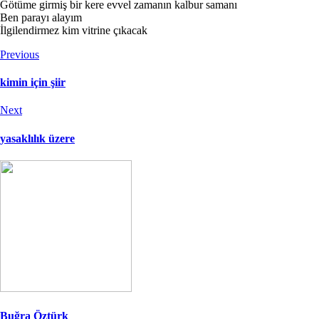
Götüme girmiş bir kere evvel zamanın kalbur samanı
Ben parayı alayım
İlgilendirmez kim vitrine çıkacak
Previous
kimin için şiir
Next
yasaklılık üzere
Buğra Öztürk