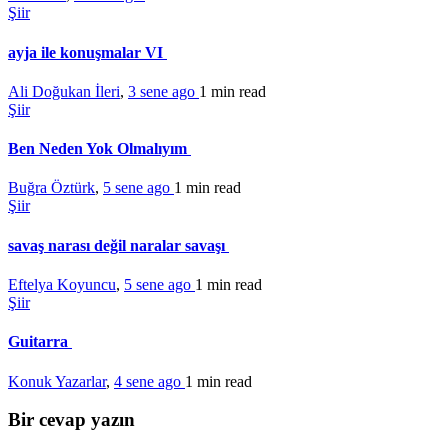
Şiir
ayja ile konuşmalar VI
Ali Doğukan İleri
,
3 sene ago
1 min
read
Şiir
Ben Neden Yok Olmalıyım
Buğra Öztürk
,
5 sene ago
1 min
read
Şiir
savaş narası değil naralar savaşı
Eftelya Koyuncu
,
5 sene ago
1 min
read
Şiir
Guitarra
Konuk Yazarlar
,
4 sene ago
1 min
read
Bir cevap yazın