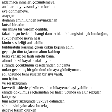
aldatmaca inmeleri çözümlemeye.
anahtarımı yuvasındayken kırdım
eve dönmemeye.
arayışım
doğanın eminliğinden kaynaklanan
kutsal bir adım
/insanlığa bir yardım değildir.
fakat akışın bedende hangi damarı tıkanık hangisini açık bıraktığını,
sükut evimde neyin nesi
kimin sessizliği anlatabilir.
buldurabilir karşıma çıkan çirkin keşişin adını
geçmişin tüm taşlarının altını kaldırıp
belki yansız bir tarih öğretir bana.
altımda kızıl kayalar ufalanıyor
sırtımda çocukluğun cesetlerinden bir çanta
onları gecikmiş bir gömüntü olmaya götürüyorum.
sol gözünde beni susatan bir sıvı vardı,
onu içtim.
ve sessizliğimin
kuvvetli asitlerle çözülmesinden hikayeme başlayabilirim.
elimde dökülmüş saçlarımdan bir halat, ucunda en ağır sezgiler
katışmış;
tüm aidiyetsizliğimde uykuya dalmadan
sükut evini yıkmaksa bu telaş
geceye teslim olurken