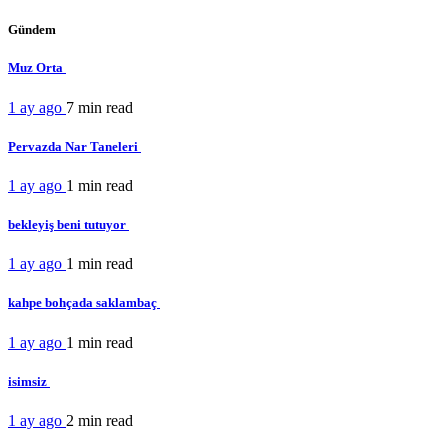
Gündem
Muz Orta
1 ay ago
7 min
read
Pervazda Nar Taneleri
1 ay ago
1 min
read
bekleyiş beni tutuyor
1 ay ago
1 min
read
kahpe bohçada saklambaç
1 ay ago
1 min
read
isimsiz
1 ay ago
2 min
read