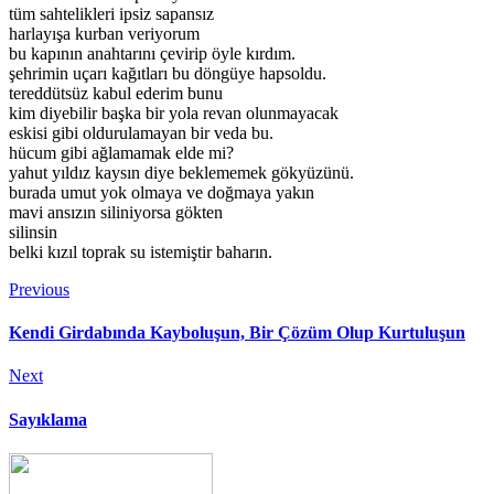
tüm sahtelikleri ipsiz sapansız
harlayışa kurban veriyorum
bu kapının anahtarını çevirip öyle kırdım.
şehrimin uçarı kağıtları bu döngüye hapsoldu.
tereddütsüz kabul ederim bunu
kim diyebilir başka bir yola revan olunmayacak
eskisi gibi oldurulamayan bir veda bu.
hücum gibi ağlamamak elde mi?
yahut yıldız kaysın diye beklememek gökyüzünü.
burada umut yok olmaya ve doğmaya yakın
mavi ansızın siliniyorsa gökten
silinsin
belki kızıl toprak su istemiştir baharın.
Previous
Kendi Girdabında Kayboluşun, Bir Çözüm Olup Kurtuluşun
Next
Sayıklama