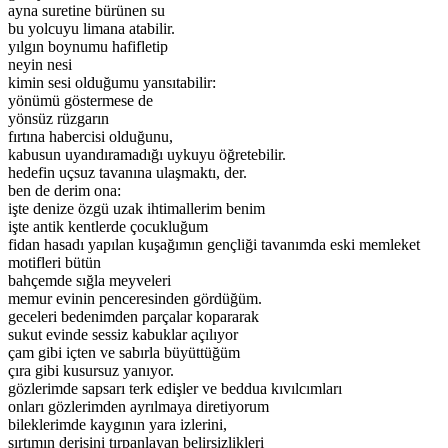
ayna suretine bürünen su
bu yolcuyu limana atabilir.
yılgın boynumu hafifletip
neyin nesi
kimin sesi olduğumu yansıtabilir:
yönümü göstermese de
yönsüz rüzgarın
fırtına habercisi olduğunu,
kabusun uyandıramadığı uykuyu öğretebilir.
hedefin uçsuz tavanına ulaşmaktı, der.
ben de derim ona:
işte denize özgü uzak ihtimallerim benim
işte antik kentlerde çocukluğum
fidan hasadı yapılan kuşağımın gençliği tavanımda eski memleket
motifleri bütün
bahçemde sığla meyveleri
memur evinin penceresinden gördüğüm.
geceleri bedenimden parçalar kopararak
sukut evinde sessiz kabuklar açılıyor
çam gibi içten ve sabırla büyüttüğüm
çıra gibi kusursuz yanıyor.
gözlerimde sapsarı terk edişler ve beddua kıvılcımları
onları gözlerimden ayrılmaya diretiyorum
bileklerimde kaygının yara izlerini,
sırtımın derisini tırpanlayan belirsizlikleri