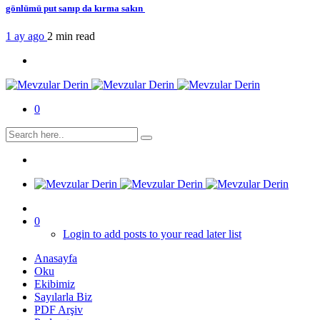
gönlümü put sanıp da kırma sakın
1 ay ago
2 min
read
0
0
Login to add posts to your read later list
Anasayfa
Oku
Ekibimiz
Sayılarla Biz
PDF Arşiv