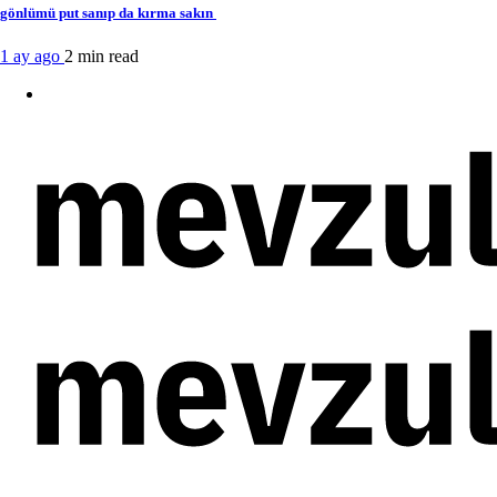
gönlümü put sanıp da kırma sakın
1 ay ago
2 min
read