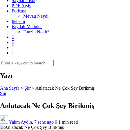
Sayılarla Biz
PDF Arşiv
Podcast
Mevzu Neydi
İletişim
Faydalı Metinler
Fanzin Nedir?
Yazı
Ana Sayfa
>
Şiir
>
Anlatacak Ne Çok Şey Birikmiş
Şiir
Anlatacak Ne Çok Şey Birikmiş
Yalım Aydın
,
7 sene ago
0
1 min
read