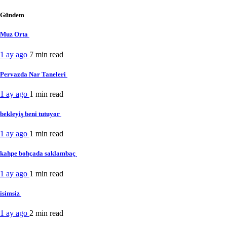
Gündem
Muz Orta
1 ay ago
7 min
read
Pervazda Nar Taneleri
1 ay ago
1 min
read
bekleyiş beni tutuyor
1 ay ago
1 min
read
kahpe bohçada saklambaç
1 ay ago
1 min
read
isimsiz
1 ay ago
2 min
read