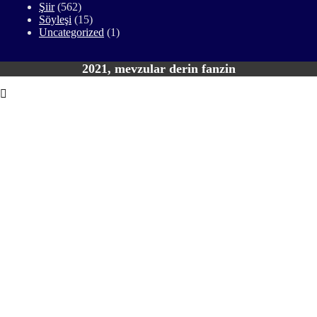
Şiir
(562)
Söyleşi
(15)
Uncategorized
(1)
2021, mevzular derin fanzin