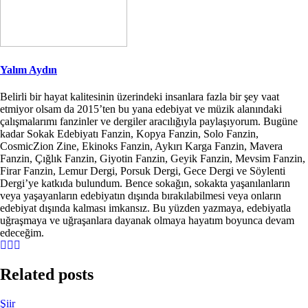
Yalım Aydın
Belirli bir hayat kalitesinin üzerindeki insanlara fazla bir şey vaat
etmiyor olsam da 2015’ten bu yana edebiyat ve müzik alanındaki
çalışmalarımı fanzinler ve dergiler aracılığıyla paylaşıyorum. Bugüne
kadar Sokak Edebiyatı Fanzin, Kopya Fanzin, Solo Fanzin,
CosmicZion Zine, Ekinoks Fanzin, Aykırı Karga Fanzin, Mavera
Fanzin, Çığlık Fanzin, Giyotin Fanzin, Geyik Fanzin, Mevsim Fanzin,
Firar Fanzin, Lemur Dergi, Porsuk Dergi, Gece Dergi ve Söylenti
Dergi’ye katkıda bulundum. Bence sokağın, sokakta yaşanılanların
veya yaşayanların edebiyatın dışında bırakılabilmesi veya onların
edebiyat dışında kalması imkansız. Bu yüzden yazmaya, edebiyatla
uğraşmaya ve uğraşanlara dayanak olmaya hayatım boyunca devam
edeceğim.
Related posts
Şiir