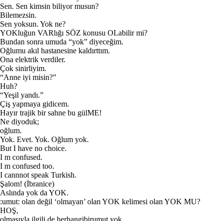
Sen. Sen kimsin biliyor musun?
Bilemezsin.
Sen yoksun. Yok ne?
YOKluğun VARlığı SÖZ konusu OLabilir mi?
Bundan sonra umuda “yok” diyeceğim.
Oğlumu akıl hastanesine kaldırttım.
Ona elektrik verdiler.
Çok sinirliyim.
“Anne iyi misin?”
Huh?
“Yeşil yandı.”
Çiş yapmaya gidicem.
Hayır trajik bir sahne bu gülME!
Ne diyoduk;
oğlum.
Yok. Evet. Yok. Oğlum yok.
But I have no choice.
I m confused.
I m confused too.
I cannnot speak Turkish.
Şalom! (İbranice)
Aslında yok da YOK.
:umut: olan değil ‘olmayan’ olan YOK kelimesi olan YOK MU?
HOŞ,
olmasıyla ilgili de herhangibirumut yok.