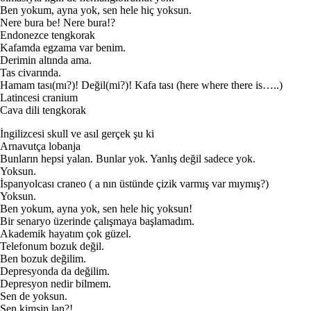
Ben yokum, ayna yok, sen hele hiç yoksun.
Nere bura be! Nere bura!?
Endonezce tengkorak
Kafamda egzama var benim.
Derimin altında ama.
Tas civarında.
Hamam tası(mı?)! Değil(mi?)! Kafa tası (here where there is…..)
Latincesi cranium
Cava dili tengkorak
İngilizcesi skull ve asıl gerçek şu ki
Arnavutça lobanja
Bunların hepsi yalan. Bunlar yok. Yanlış değil sadece yok.
Yoksun.
İspanyolcası craneo ( a nın üstünde çizik varmış var mıymış?)
Yoksun.
Ben yokum, ayna yok, sen hele hiç yoksun!
Bir senaryo üzerinde çalışmaya başlamadım.
Akademik hayatım çok güzel.
Telefonum bozuk değil.
Ben bozuk değilim.
Depresyonda da değilim.
Depresyon nedir bilmem.
Sen de yoksun.
Sen kimsin lan?!