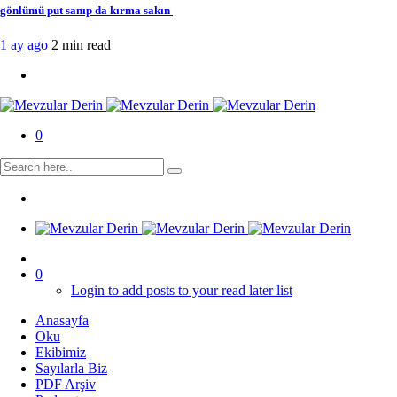
gönlümü put sanıp da kırma sakın
1 ay ago
2 min
read
0
0
Login to add posts to your read later list
Anasayfa
Oku
Ekibimiz
Sayılarla Biz
PDF Arşiv