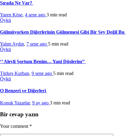
Sırada Ne Var?
Yaren Köse
,
4 sene ago
3 min
read
Öykü
Gülmüyorken Diğerlerinin Gülmemesi Gibi Bir Şey Değil Bu
Yalım Aydın
,
7 sene ago
5 min
read
Öykü
‘’ Alevli Şortum Benim… Yani Düşlerim’’
Türkeş Kurban
,
9 sene ago
5 min
read
Öykü
O Benzeri ve Diğerleri
Konuk Yazarlar
,
9 ay ago
3 min
read
Bir cevap yazın
Your comment
*