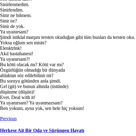
Sinirlenmedim.
Sinirlendim.
Sinir ne bilmem.
Sinir ne?
Sinir de yok.
Ya uyanırsam?
Şimdi istiklal marşını tersten okuduğun gibi tüm bunları da tersten oku.
Yoksa oğlum sen misin?
Elenktrink!
Akıl hastahanesi!
Ya uyanırsam?!
Bu kötü olacak mı? Kötü var mı?
Özgürlüğün olmadığı bir dünyada
ahlaktan söz edilebilinir mi?
Bu soruyu götünden anla şimdi.
Gel (git) ve bunun altında (üstünde)
düşünme (düşün)!
Evet. Deal with it!
Ya uyanırsam? Ya uyanmazsam?
Ben yokum, ayna yok, sen hele hiç yoksun!
Previous
Herkese Ait Bir Oda ve Sürüngen Hayatı