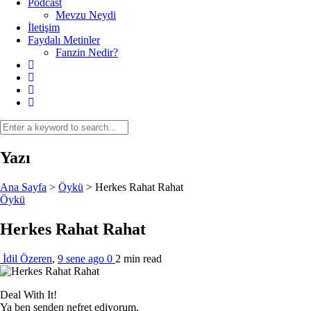
Podcast
Mevzu Neydi
İletişim
Faydalı Metinler
Fanzin Nedir?
Yazı
Ana Sayfa
>
Öykü
>
Herkes Rahat Rahat
Öykü
Herkes Rahat Rahat
İdil Özeren
,
9 sene ago
0
2 min
read
Deal With It!
Ya ben senden nefret ediyorum.