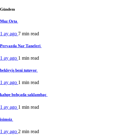
Gündem
Muz Orta
1 ay ago
7 min
read
Pervazda Nar Taneleri
1 ay ago
1 min
read
bekleyiş beni tutuyor
1 ay ago
1 min
read
kahpe bohçada saklambaç
1 ay ago
1 min
read
isimsiz
1 ay ago
2 min
read